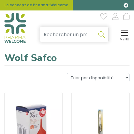
Le concept de Pharma-Welcome
MENU
Affi
Wolf Safco