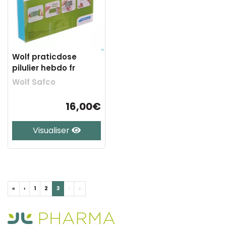
Wolf praticdose
pilulier hebdo fr
Wolf Safco
16,00€
Visualiser
«
‹
1
2
3
›
»