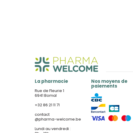
La pharmacie
Nos moyens de
paiements
Rue de Fleurie 1
6941 Bomal
+32 86 21 11 71
contact
@
pharma-welcome.be
Lundi au vendredi :