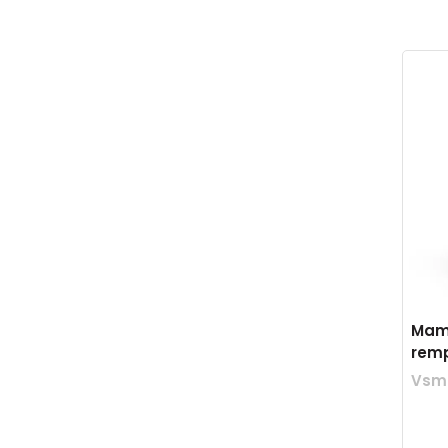
Mama
remp
Vsm