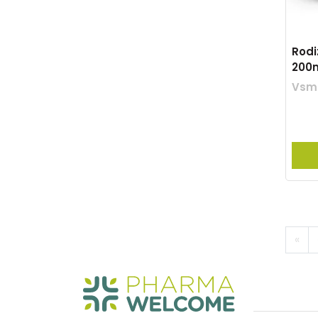
Rodi
200
Vsm
«