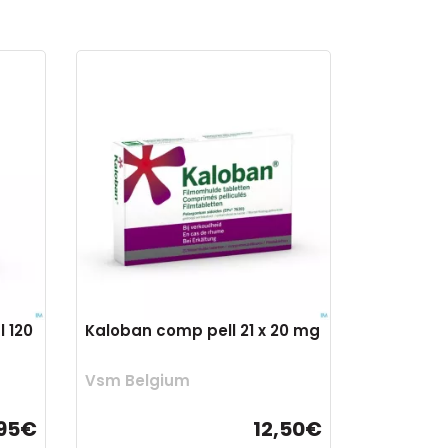
 120
Kaloban comp pell 21 x 20 mg
Vsm Belgium
,95€
12,50€