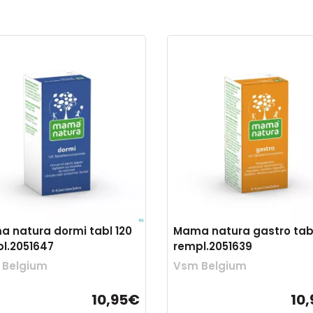
 natura dormi tabl 120
Mama natura gastro tabl
l.2051647
rempl.2051639
 Belgium
Vsm Belgium
10,95€
10