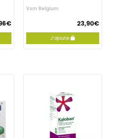
Vsm Belgium
,96€
23,90€
J’ajoute