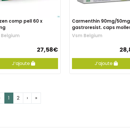
zen comp pell 60 x
Carmenthin 90mg/50mg
mg
gastroresist. caps molle
 Belgium
Vsm Belgium
27,58€
28
J’ajoute
J’ajoute
‹
1
2
›
»