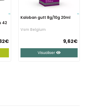
Kaloban gutt 8g/10g 20ml
s 42
Vsm Belgium
,82€
9,62€
Visualiser