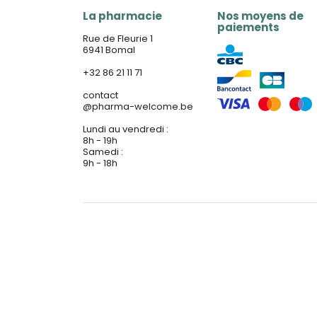
La pharmacie
Nos moyens de
paiements
Rue de Fleurie 1
6941 Bomal
+32 86 21 11 71
contact
@
pharma-welcome.be
Lundi au vendredi :
8h - 19h
Samedi :
9h - 18h