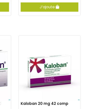
J’ajoute
x
Kaloban 20 mg 42 comp