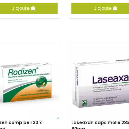
J’ajoute
J’ajoute
zen comp pell 30 x
Laseaxan caps molle 28
mg
80mg