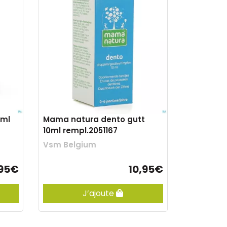
0ml
Mama natura dento gutt
10ml rempl.2051167
Vsm Belgium
,95€
10,95€
J’ajoute