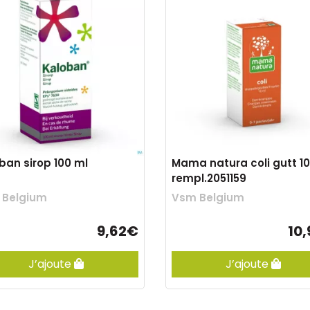
ban sirop 100 ml
Mama natura coli gutt 1
rempl.2051159
 Belgium
Vsm Belgium
9,62€
10
J’ajoute
J’ajoute