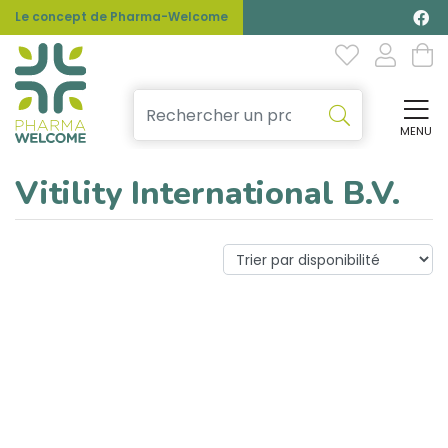
Le concept de Pharma-Welcome
MENU
Affi
Vitility International B.V.