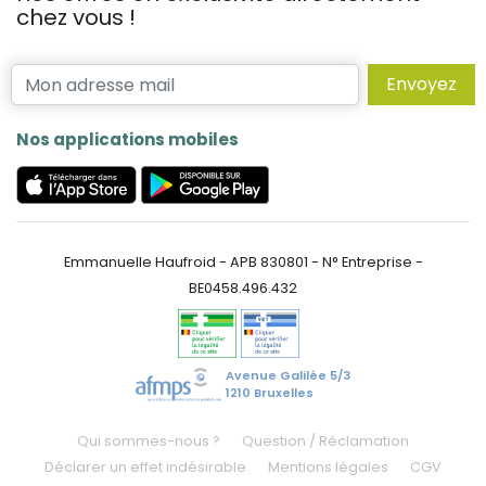
chez vous !
Envoyez
Nos applications mobiles
Emmanuelle Haufroid - APB 830801 - N° Entreprise -
BE0458.496.432
Avenue Galilée 5/3
1210 Bruxelles
Qui sommes-nous ?
Question / Réclamation
Déclarer un effet indésirable
Mentions légales
CGV