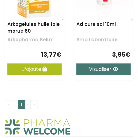
Arkogelules huile foie
Ad cure sol 10ml
morue 60
Arkopharma Belux
Smb Laboratoire
13,77€
3,95€
J’ajoute
Visualiser
«
‹
1
›
»