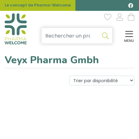
Le concept de Pharma-Welcome
MENU
Affi
Veyx Pharma Gmbh