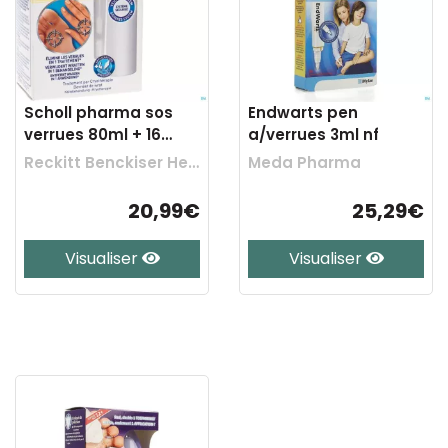
Scholl pharma sos
Endwarts pen
verrues 80ml + 16
a/verrues 3ml nf
applicateurs
Reckitt Benckiser Healthcare
Meda Pharma
20,99€
25,29€
Visualiser
Visualiser