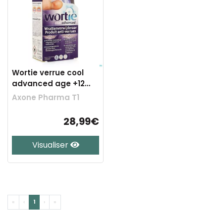
Wortie verrue cool
advanced age +12
50ml
Axone Pharma T1
28,99€
Visualiser
«
‹
1
›
»