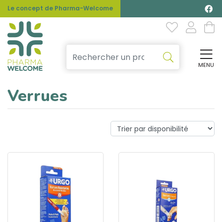
Le concept de Pharma-Welcome
MENU
Affi
Verrues