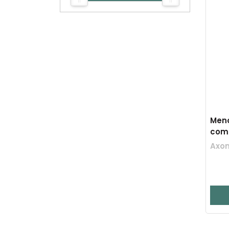
Meno
com
Axon