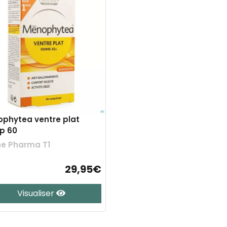
phytea ventre plat
p 60
e Pharma T1
29,95€
Visualiser