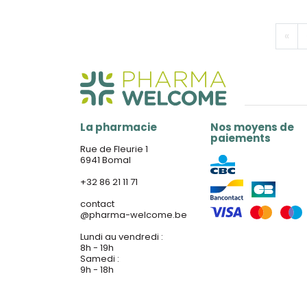
«
La pharmacie
Nos moyens de
paiements
Rue de Fleurie 1
6941 Bomal
+32 86 21 11 71
contact
@
pharma-welcome.be
Lundi au vendredi :
8h - 19h
Samedi :
9h - 18h