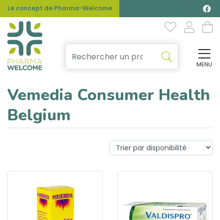
Le concept de Pharma-Welcome
MENU
Affi
Vemedia Consumer Health
Belgium