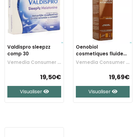
Valdispro sleepzz
Oenobiol
comp 30
cosmetiques fluide
lacte autobronz.
Vemedia Consumer Health Belgium
Vemedia Consumer Health Belgium
100ml
19,50€
19,69€
Visualiser
Visualiser