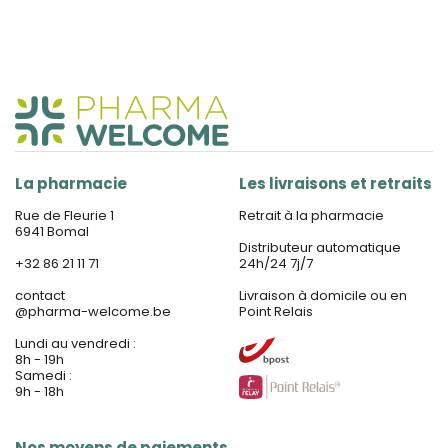
La pharmacie
Les livraisons et retraits
Rue de Fleurie 1
Retrait à la pharmacie
6941 Bomal
Distributeur automatique
+32 86 21 11 71
24h/24 7j/7
contact
Livraison à domicile ou en
@
pharma-welcome.be
Point Relais
Lundi au vendredi :
8h - 19h
Samedi :
9h - 18h
Nos moyens de paiements