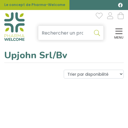
Le concept de Pharma-Welcome
MENU
Affi
Upjohn Srl/Bv