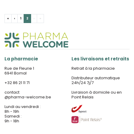
«
‹
1
2
›
»
La pharmacie
Les livraisons et retraits
Rue de Fleurie 1
Retrait à la pharmacie
6941 Bomal
Distributeur automatique
+32 86 21 11 71
24h/24 7j/7
contact
Livraison à domicile ou en
@
pharma-welcome.be
Point Relais
Lundi au vendredi :
8h - 19h
Samedi :
9h - 18h