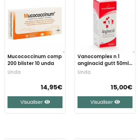
Mucococcinum comp
Vanocomplex n 1
200 blister 10 unda
anginacid gutt 50ml
unda
Unda
Unda
14,95€
15,00€
Visualiser
Visualiser