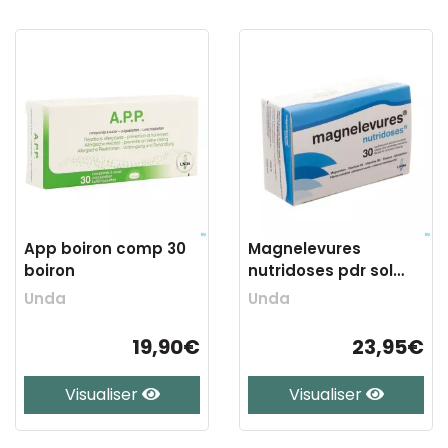
App boiron comp 30
Magnelevures
boiron
nutridoses pdr sol
buvable sachet 30
Unda
Unda
19,90€
23,95€
Visualiser
Visualiser