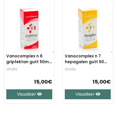
Vanocomplex n 6
Vanocomplex n 7
gripfektan gutt 50ml
hepagalen gutt 50ml
unda
unda
Unda
Unda
15,00€
15,00€
Visualiser
Visualiser