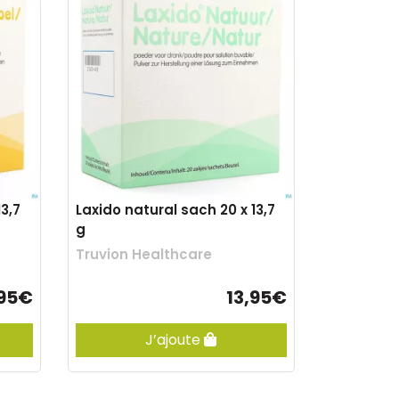
3,7
Laxido natural sach 20 x 13,7
g
Truvion Healthcare
,95€
13,95€
J’ajoute