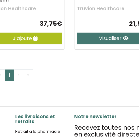
ion Healthcare
Truvion Healthcare
37,75€
21
J’ajoute
Visualiser
‹
1
›
»
Les livraisons et
Notre newsletter
retraits
Recevez toutes nos n
Retrait à la pharmacie
en exclusivité direc