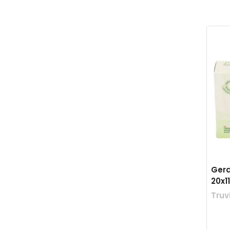
Gerd
20x
Truv