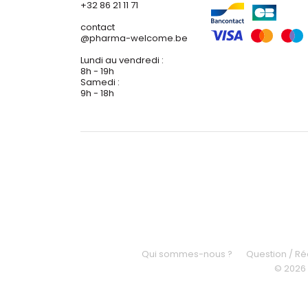
+32 86 21 11 71
contact
@
pharma-welcome.be
Lundi au vendredi :
8h - 19h
Samedi :
9h - 18h
Qui sommes-nous ?
Question / R
© 2026