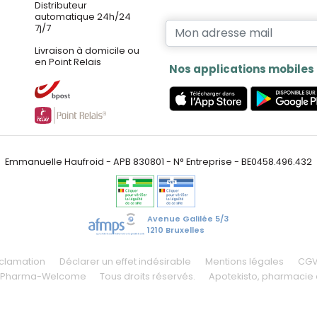
Distributeur
automatique 24h/24
7j/7
Livraison à domicile ou
en Point Relais
Nos applications mobiles
Emmanuelle Haufroid - APB 830801 - N° Entreprise - BE0458.496.432
Avenue Galilée 5/3
1210 Bruxelles
éclamation
Déclarer un effet indésirable
Mentions légales
CG
 Pharma-Welcome
Tous droits réservés.
Apotekisto
, pharmacie 