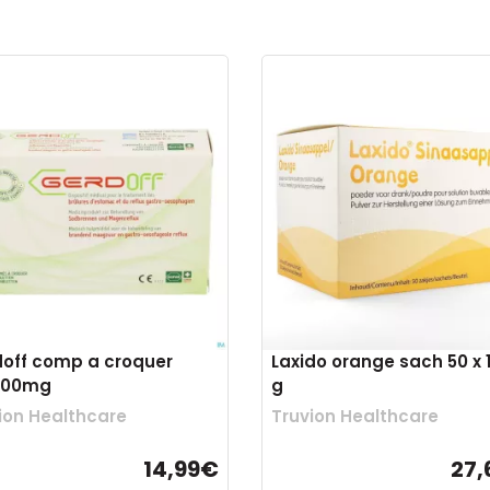
off comp a croquer
Laxido orange sach 50 x 1
1100mg
g
ion Healthcare
Truvion Healthcare
14,99€
27