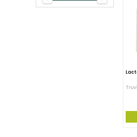
Lact
Truv