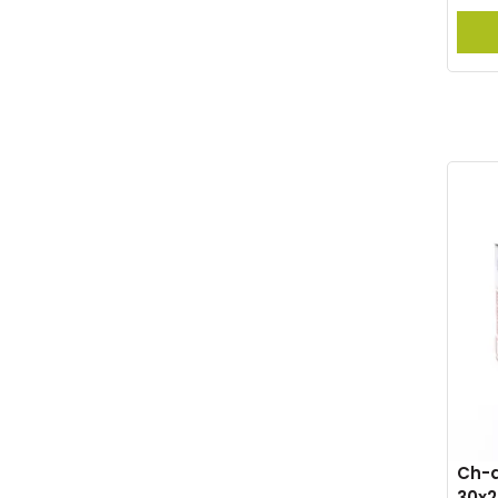
Ch-a
30x