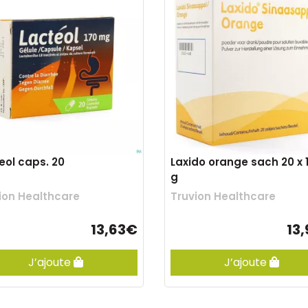
eol caps. 20
Laxido orange sach 20 x 1
g
ion Healthcare
Truvion Healthcare
13,63€
13
J’ajoute
J’ajoute