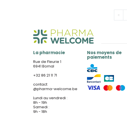
«
La pharmacie
Nos moyens de
paiements
Rue de Fleurie 1
6941 Bomal
+32 86 21 11 71
contact
@
pharma-welcome.be
Lundi au vendredi :
8h - 19h
Samedi :
9h - 18h