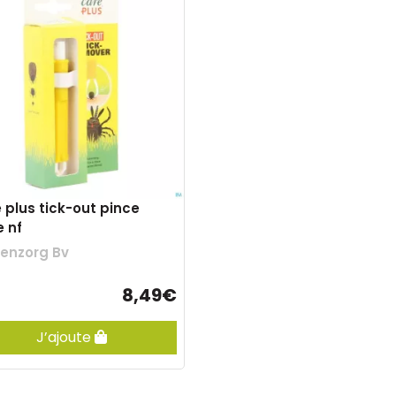
 plus tick-out pince
e nf
enzorg Bv
8,49€
J’ajoute