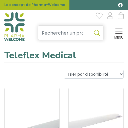
Le concept de Pharma-Welcome
MENU
Affi
Teleflex Medical