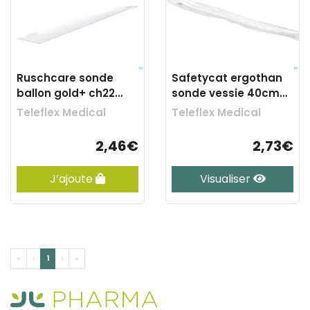
Ruschcare sonde
Safetycat ergothan
ballon gold+ ch22
sonde vessie 40cm
40cm 850002
ch14 1 220822
Teleflex Medical
Teleflex Medical
2,46€
2,73€
J’ajoute
Visualiser
«
‹
1
›
»