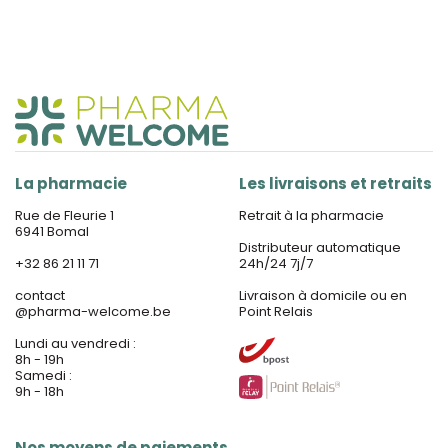
La pharmacie
Les livraisons et retraits
Rue de Fleurie 1
Retrait à la pharmacie
6941 Bomal
Distributeur automatique
+32 86 21 11 71
24h/24 7j/7
contact
Livraison à domicile ou en
@
pharma-welcome.be
Point Relais
Lundi au vendredi :
8h - 19h
Samedi :
9h - 18h
Nos moyens de paiements