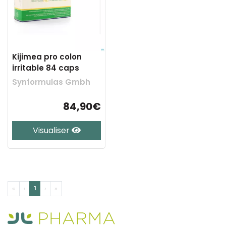
Kijimea pro colon
irritable 84 caps
Synformulas Gmbh
84,90€
Visualiser
«
‹
1
›
»