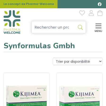
Le concept de Pharma-Welcome
MENU
Affi
Synformulas Gmbh