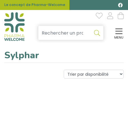
Le concept de Pharma-Welcome
MENU
Affi
Sylphar