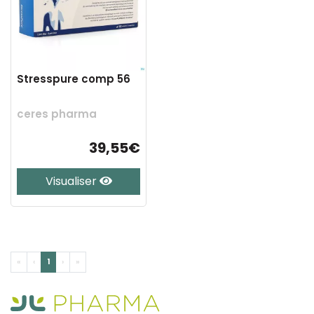
Stresspure comp 56
ceres pharma
39,55€
Visualiser
«
‹
1
›
»