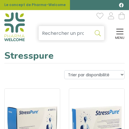
Le concept de Pharma-Welcome
MENU
Affi
Stresspure