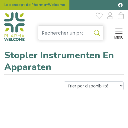
Le concept de Pharma-Welcome
MENU
Affi
Stopler Instrumenten En
Apparaten