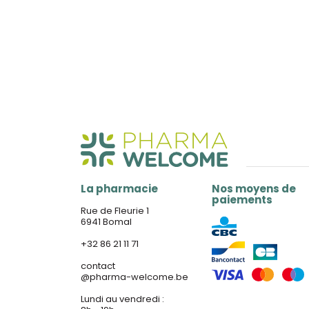
La pharmacie
Nos moyens de
paiements
Rue de Fleurie 1
6941 Bomal
+32 86 21 11 71
contact
@
pharma-welcome.be
Lundi au vendredi :