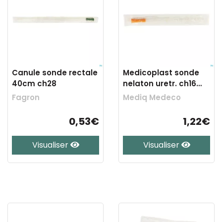
Canule sonde rectale
Medicoplast sonde
40cm ch28
nelaton uretr. ch16
20cm orange
Fagron
Mediq Medeco
0,53€
1,22€
Visualiser
Visualiser