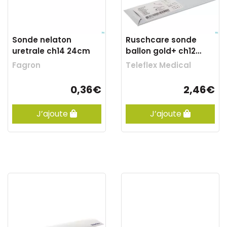
Sonde nelaton
Ruschcare sonde
uretrale ch14 24cm
ballon gold+ ch12
40cm 850002
Fagron
Teleflex Medical
0,36€
2,46€
J’ajoute
J’ajoute