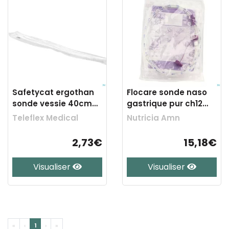
Safetycat ergothan
Flocare sonde naso
sonde vessie 40cm
gastrique pur ch12
ch14 1 220822
110cm
Teleflex Medical
Nutricia Amn
2,73€
15,18€
Visualiser
Visualiser
«
‹
1
›
»