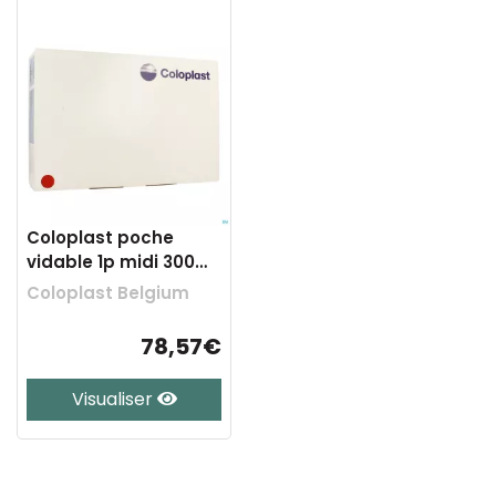
Coloplast poche
vidable 1p midi 300ml
10 2215
Coloplast Belgium
78,57€
Visualiser