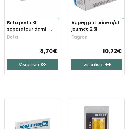
Bota podo 36
Appeg pot urine n/st
separateur demi-
journee 2,5l
lune+argent s 32-36 2
Bota
Fagron
8,70€
10,72€
Visualiser
Visualiser