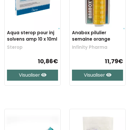
Aqua sterop pour inj
Anabox pilulier
solvens amp 10 x 10ml
semaine orange
Sterop
Infinity Pharma
10,86€
11,79€
Visualiser
Visualiser