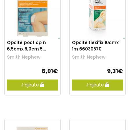
Opsite post op n
Opsite flexifix 10cmx
6,5cmx 5,0cm 5
1m 66030570
66030313
Smith Nephew
Smith Nephew
6,91€
9,31€
J’ajoute
J’ajoute