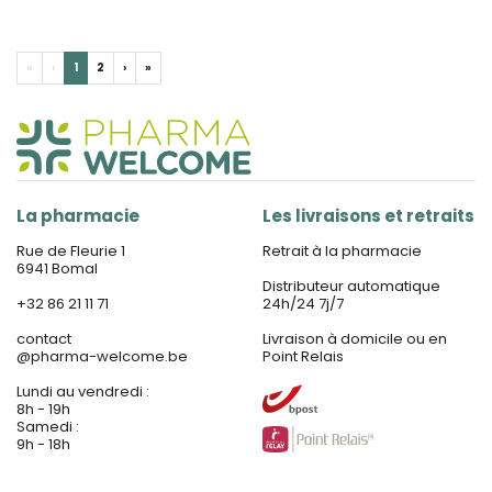
«
‹
1
2
›
»
La pharmacie
Les livraisons et retraits
Rue de Fleurie 1
Retrait à la pharmacie
6941 Bomal
Distributeur automatique
+32 86 21 11 71
24h/24 7j/7
contact
Livraison à domicile ou en
@
pharma-welcome.be
Point Relais
Lundi au vendredi :
8h - 19h
Samedi :
9h - 18h