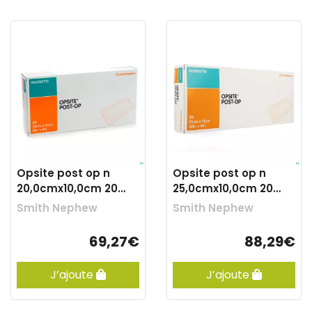
Opsite post op n
Opsite post op n
20,0cmx10,0cm 20
25,0cmx10,0cm 20
66000713
66000714
Smith Nephew
Smith Nephew
69,27€
88,29€
J’ajoute
J’ajoute