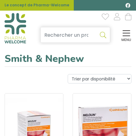
Le concept de Pharma-Welcome
MENU
Affi
Smith & Nephew