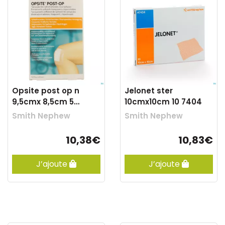
Opsite post op n
Jelonet ster
9,5cmx 8,5cm 5
10cmx10cm 10 7404
66030314
Smith Nephew
Smith Nephew
10,38€
10,83€
J’ajoute
J’ajoute