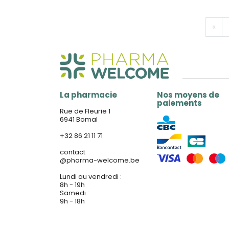
«
La pharmacie
Nos moyens de
paiements
Rue de Fleurie 1
6941 Bomal
+32 86 21 11 71
contact
@
pharma-welcome.be
Lundi au vendredi :
8h - 19h
Samedi :
9h - 18h