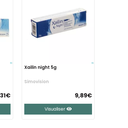
Xailin night 5g
Simovision
,31€
9,89€
Visualiser