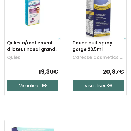
Quies a/ronflement
Douce nuit spray
dilateur nasal grande
gorge 23.5ml
1
Quies
Caresse Cosmetics Bv
19,30€
20,87€
Visualiser
Visualiser