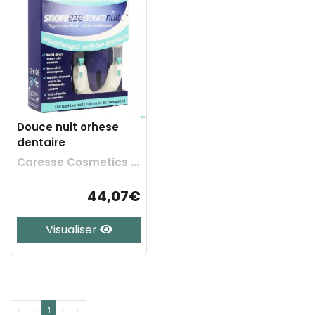
Douce nuit orhese
dentaire
Caresse Cosmetics Bv
44,07€
Visualiser
«
‹
1
›
»