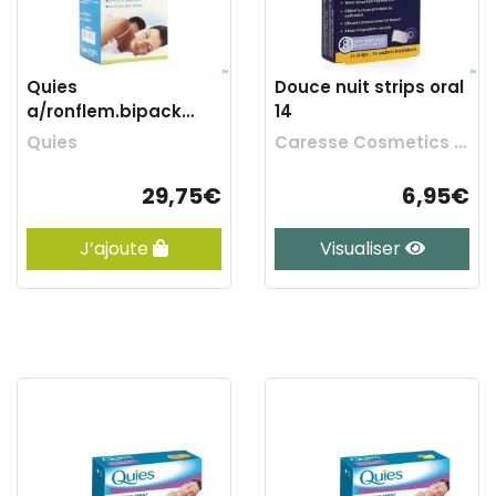
Quies
Douce nuit strips oral
a/ronflem.bipack
14
spray nasal
Quies
Caresse Cosmetics Bv
15ml+buccal70ml
29,75€
6,95€
J’ajoute
Visualiser