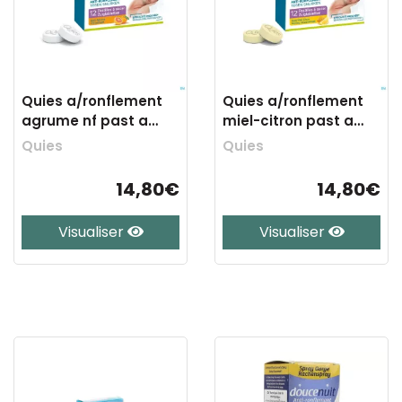
Quies a/ronflement
Quies a/ronflement
agrume nf past a
miel-citron past a
sucer 12
sucer 12
Quies
Quies
14,80€
14,80€
Visualiser
Visualiser