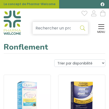
Le concept de Pharma-Welcome
MENU
Affi
Ronflement