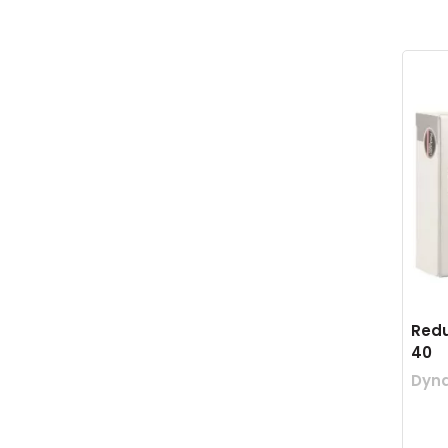
Redu
40
Dyn