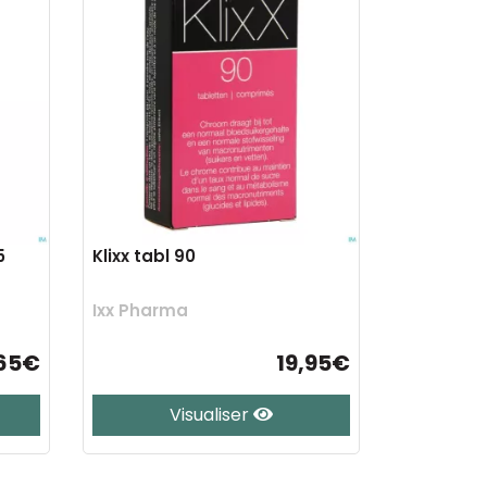
5
Klixx tabl 90
Ixx Pharma
,65€
19,95€
Visualiser