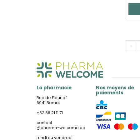
«
La pharmacie
Nos moyens de
paiements
Rue de Fleurie 1
6941 Bomal
+32 86 21 11 71
contact
@
pharma-welcome.be
Lundi au vendredi :