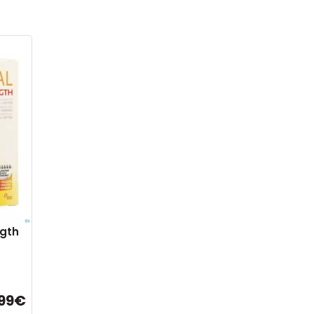
gth
,99€