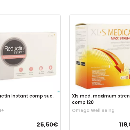
ctin instant comp suc.
Xls med. maximum stren
comp 120
a+
Omega Well Being
25,50€
119