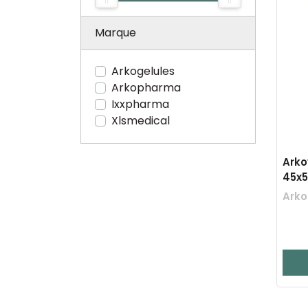
Marque
Arkogelules
Arkopharma
Ixxpharma
Xlsmedical
Arko
45x
Arko