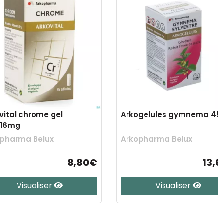
vital chrome gel
Arkogelules gymnema 4
516mg
pharma Belux
Arkopharma Belux
8,80€
13
Visualiser
Visualiser