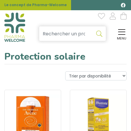
Le concept de Pharma-Welcome
MENU
Affi
Protection solaire