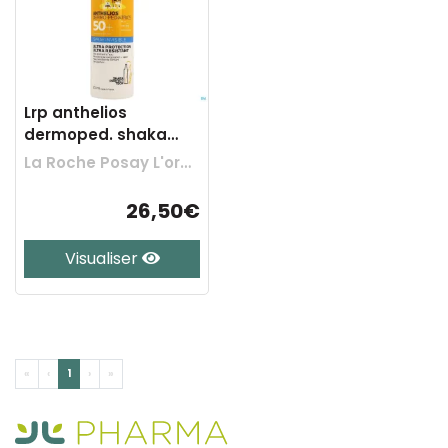
Lrp anthelios
dermoped. shaka
spray ip50+ 200ml
La Roche Posay L'oreal Belgilux
26,50€
Visualiser
«
‹
1
›
»