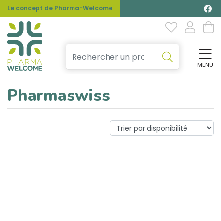
Le concept de Pharma-Welcome
MENU
Affi
Pharmaswiss