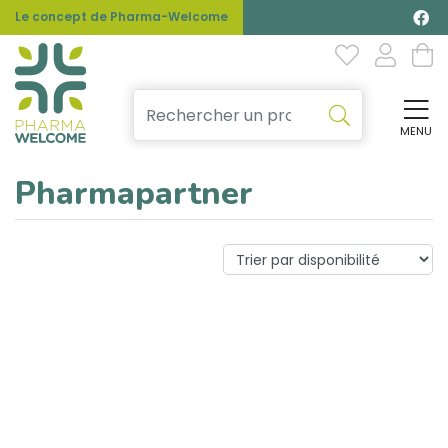
Le concept de Pharma-Welcome
MENU
Affi
Pharmapartner