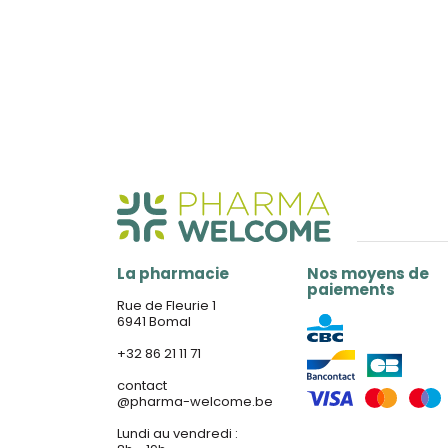
La pharmacie
Nos moyens de
paiements
Rue de Fleurie 1
6941 Bomal
+32 86 21 11 71
contact
@
pharma-welcome.be
Lundi au vendredi :