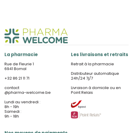
La pharmacie
Les livraisons et retraits
Rue de Fleurie 1
Retrait à la pharmacie
6941 Bomal
Distributeur automatique
+32 86 21 11 71
24h/24 7j/7
contact
Livraison à domicile ou en
@
pharma-welcome.be
Point Relais
Lundi au vendredi :
8h - 19h
Samedi :
9h - 18h
Nos moyens de paiements