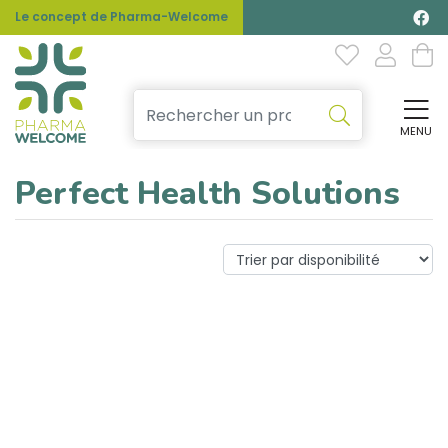
Le concept de Pharma-Welcome
MENU
Affi
Perfect Health Solutions