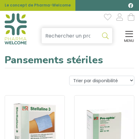
Le concept de Pharma-Welcome
MENU
Affi
Pansements stériles