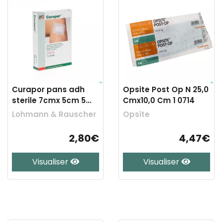
Curapor pans adh
Opsite Post Op N 25,0
sterile 7cmx 5cm 5
Cmx10,0 Cm 1 0714
30504
Lohmann & Rauscher
Opsite
2,80€
4,47€
Visualiser
Visualiser