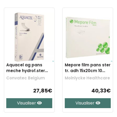
Aquacel ag pans
Mepore film pans ster
meche hydrof.ster
tr. adh 15x20cm 10
2x45cm 5 403712
273000
Convatec Belgium
Molnlycke Healthcare
27,85€
40,33€
Visualiser
Visualiser