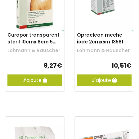
Curapor transparent
Opraclean meche
steril 10cmx 8cm 5
iode 2cmx5m 13581
13100
Lohmann & Rauscher
Lohmann & Rauscher
9,27€
10,51€
J’ajoute
J’ajoute