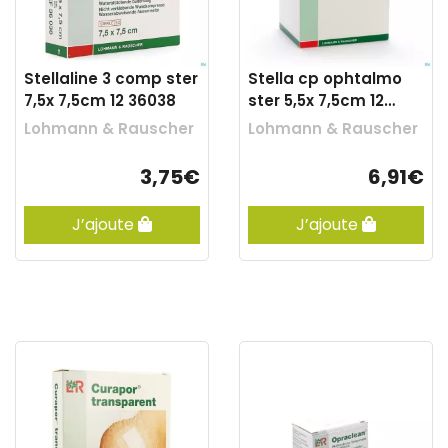
Stellaline 3 comp ster
Stella cp ophtalmo
7,5x 7,5cm 12 36038
ster 5,5x 7,5cm 12
36195
Lohmann & Rauscher
Lohmann & Rauscher
3,75€
6,91€
J’ajoute
J’ajoute