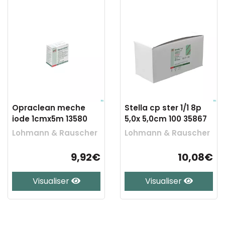
Opraclean meche
Stella cp ster 1/1 8p
iode 1cmx5m 13580
5,0x 5,0cm 100 35867
Lohmann & Rauscher
Lohmann & Rauscher
9,92€
10,08€
Visualiser
Visualiser