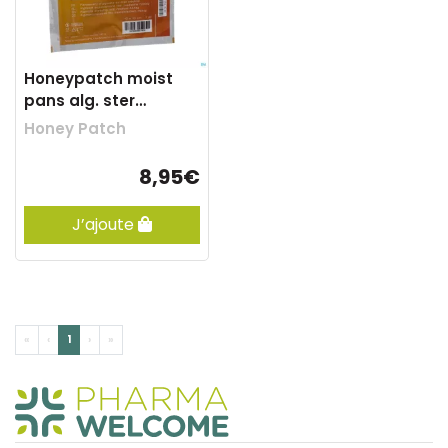
Honeypatch moist
pans alg. ster
10x10cm 1 1058921
Honey Patch
8,95€
J’ajoute
«
‹
1
›
»