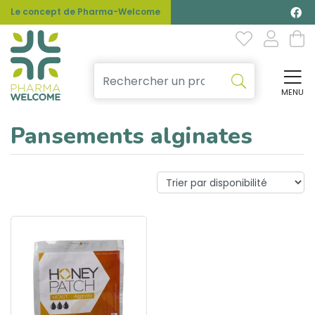
Le concept de Pharma-Welcome
MENU
Affi
Pansements alginates