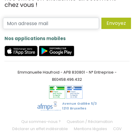
chez vous !
Envoyez
Nos applications mobiles
Emmanuelle Haufroid - APB 830801 - N° Entreprise -
BE0458.496.432
Avenue Galilée 5/3
1210 Bruxelles
Qui sommes-nous ?
Question / Réclamation
Déclarer un effet indésirable
Mentions légales
CGV