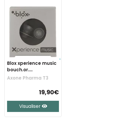
Blox xperience music
bouch.or.
transparent 1 paire
Axone Pharma T3
19,90€
Visualiser