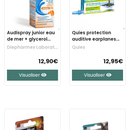
Audispray junior eau
Quies protection
de mer + glycerol
auditive earplanes
25ml
ad 1 paire
Diepharmex Laboratoires
Quies
12,90€
12,95€
Visualiser
Visualiser