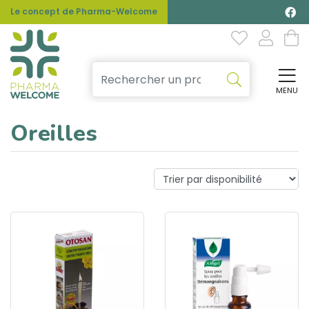
Le concept de Pharma-Welcome
MENU
Affi
Oreilles