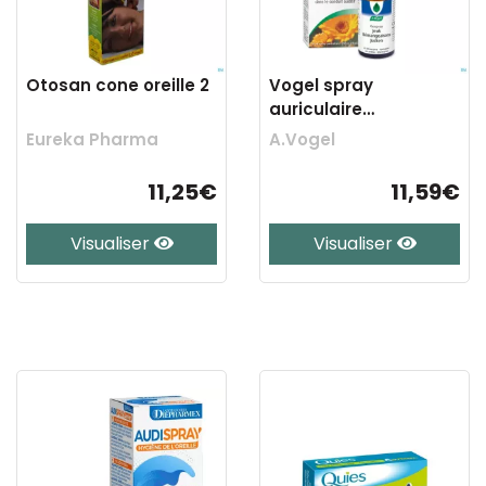
Otosan cone oreille 2
Vogel spray
auriculaire
demangeaisons 20ml
Eureka Pharma
A.Vogel
11,25€
11,59€
Visualiser
Visualiser