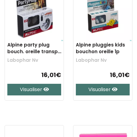
Alpine party plug
Alpine pluggies kids
bouch. oreille transp.
bouchon oreille 1p
new 1p
Labophar Nv
Labophar Nv
16,01€
16,01€
Visualiser
Visualiser