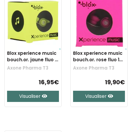
Blox xperience music
Blox xperience music
bouch.or. jaune fluo 1
bouch.or. rose fluo 1
paire
paire
Axone Pharma T3
Axone Pharma T3
16,95€
19,90€
Visualiser
Visualiser