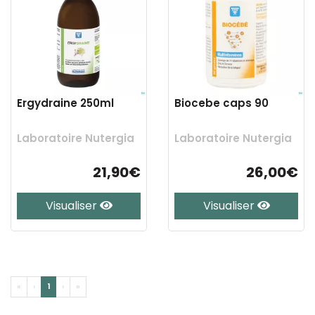
Ergydraine 250ml
Biocebe caps 90
Laboratoire Nutergia
Laboratoire Nutergia
21,90€
26,00€
Visualiser
Visualiser
«
‹
1
›
»