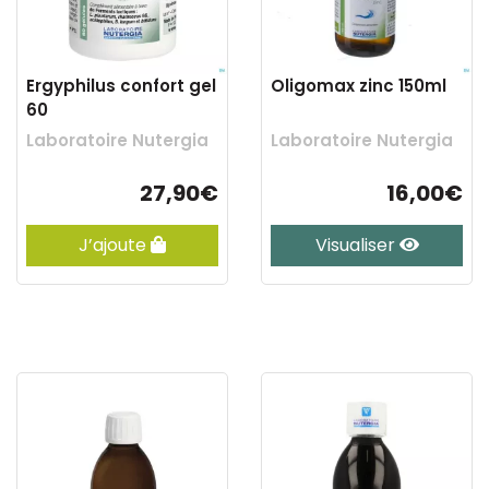
Ergyphilus confort gel
Oligomax zinc 150ml
60
Laboratoire Nutergia
Laboratoire Nutergia
27,90€
16,00€
J’ajoute
Visualiser