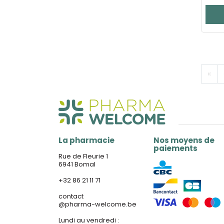
«
La pharmacie
Nos moyens de
paiements
Rue de Fleurie 1
6941 Bomal
+32 86 21 11 71
contact
@
pharma-welcome.be
Lundi au vendredi :