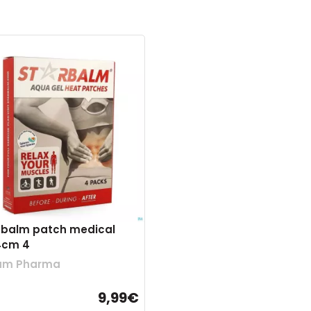
 balm patch medical
4cm 4
um Pharma
9,99€