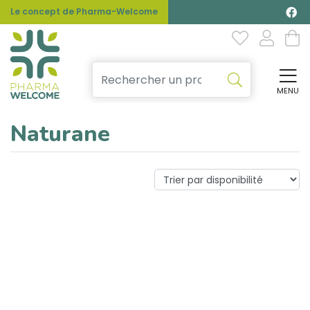
Le concept de Pharma-Welcome
MENU
Affi
Naturane