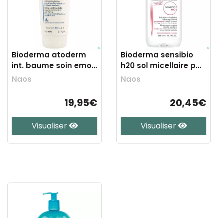
Bioderma atoderm
Bioderma sensibio
int. baume soin emoll
h20 sol micellaire p
apais.200ml
sens. 500ml
Naos
Naos
19,95€
20,45€
Visualiser
Visualiser