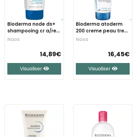
Bioderma node ds+
Bioderma atoderm
shampooing cr a/rec.
200 creme peau tres
tube 125ml
seche 200ml
Naos
Naos
14,89€
16,45€
Visualiser
Visualiser