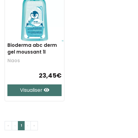
Bioderma abc derm
gel moussant 1l
Naos
23,45€
Visualiser
«
‹
1
›
»