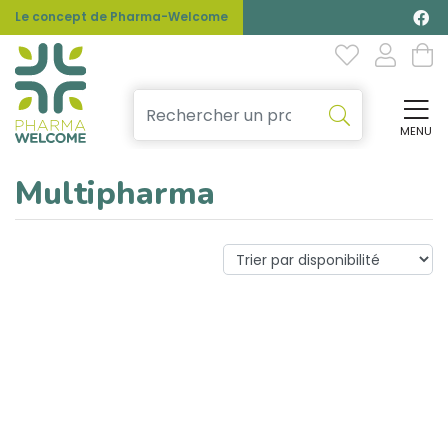
Le concept de Pharma-Welcome
MENU
Affi
Multipharma