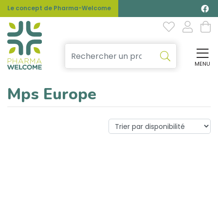
Le concept de Pharma-Welcome
MENU
Affi
Mps Europe