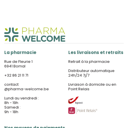
La pharmacie
Les livraisons et retraits
Rue de Fleurie 1
Retrait à la pharmacie
6941 Bomal
Distributeur automatique
+32 86 21 11 71
24h/24 7j/7
contact
Livraison à domicile ou en
@
pharma-welcome.be
Point Relais
Lundi au vendredi :
8h - 19h
Samedi :
9h - 18h
Nos moyens de paiements