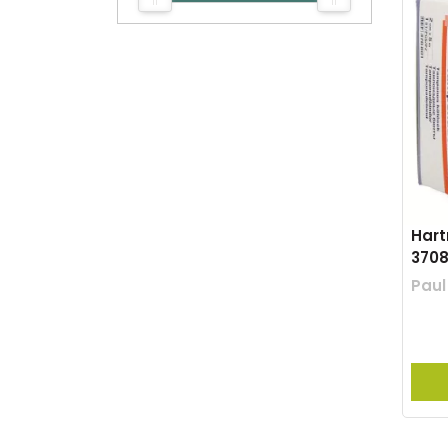
Har
3708
Pau