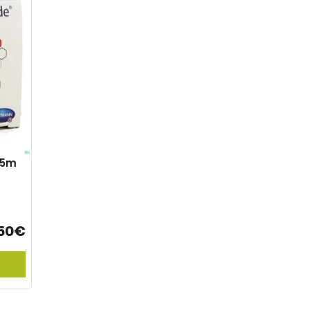
x5m
50€