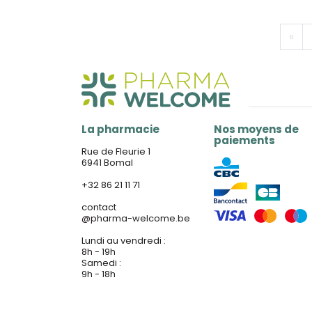
«
La pharmacie
Nos moyens de
paiements
Rue de Fleurie 1
6941 Bomal
+32 86 21 11 71
contact
@
pharma-welcome.be
Lundi au vendredi :
8h - 19h
Samedi :
9h - 18h