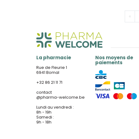
«
La pharmacie
Nos moyens de
paiements
Rue de Fleurie 1
6941 Bomal
+32 86 21 11 71
contact
@
pharma-welcome.be
Lundi au vendredi :
8h - 19h
Samedi :
9h - 18h