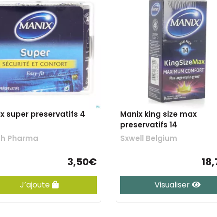
x super preservatifs 4
Manix king size max
preservatifs 14
ch Pharma
Sxwell Belgium
3,50€
18
J’ajoute
Visualiser