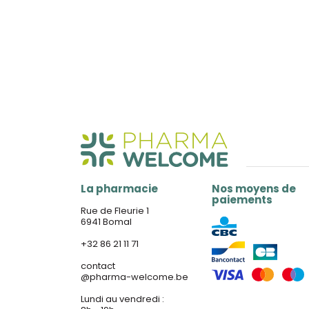
La pharmacie
Nos moyens de
paiements
Rue de Fleurie 1
6941 Bomal
+32 86 21 11 71
contact
@
pharma-welcome.be
Lundi au vendredi :