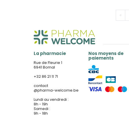
«
La pharmacie
Nos moyens de
paiements
Rue de Fleurie 1
6941 Bomal
+32 86 21 11 71
contact
@
pharma-welcome.be
Lundi au vendredi :
8h - 19h
Samedi :
9h - 18h