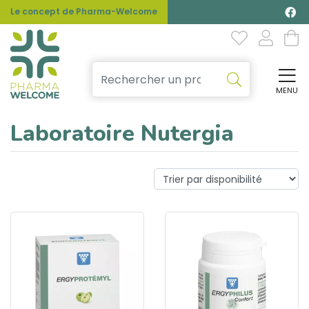
Le concept de Pharma-Welcome
MENU
Affi
Laboratoire Nutergia