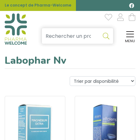
Le concept de Pharma-Welcome
MENU
Affi
Labophar Nv