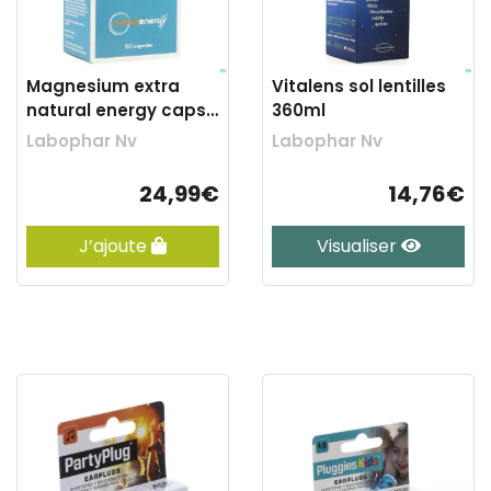
Magnesium extra
Vitalens sol lentilles
natural energy caps
360ml
60
Labophar Nv
Labophar Nv
24,99€
14,76€
J’ajoute
Visualiser