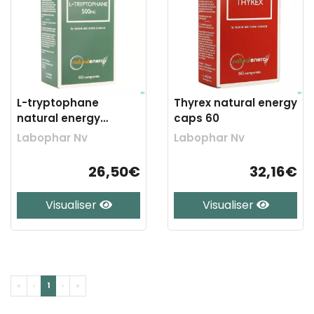
L-tryptophane
Thyrex natural energy
natural energy
caps 60
500mg caps 60
Labophar Nv
Labophar Nv
26,50€
32,16€
Visualiser
Visualiser
«
‹
1
›
»