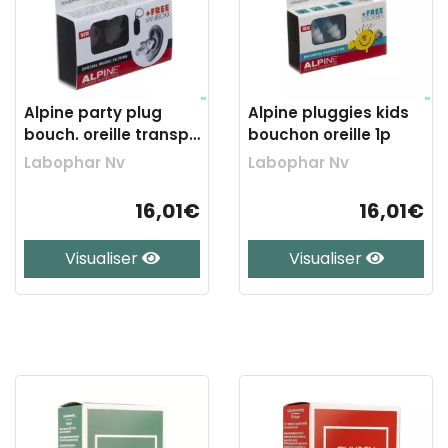
Alpine party plug
Alpine pluggies kids
bouch. oreille transp.
bouchon oreille 1p
new 1p
Labophar Nv
Labophar Nv
16,01€
16,01€
Visualiser
Visualiser