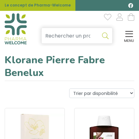
Le concept de Pharma-Welcome
MENU
Affi
Klorane Pierre Fabre
Benelux