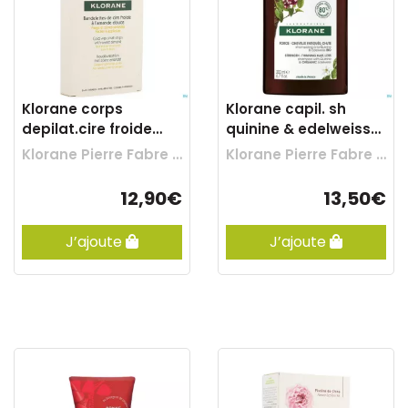
Klorane corps
Klorane capil. sh
depilat.cire froide
quinine & edelweiss
vis.-zone sens.6
200ml nf
Klorane Pierre Fabre Benelux
Klorane Pierre Fabre Benelux
12,90€
13,50€
J’ajoute
J’ajoute