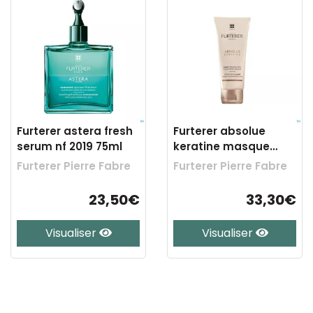
Furterer astera fresh
Furterer absolue
serum nf 2019 75ml
keratine masque
classic 100ml
Furterer Pierre Fabre
Furterer Pierre Fabre
23,50€
33,30€
Visualiser
Visualiser