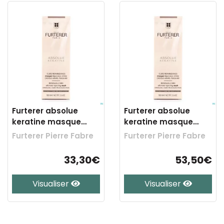
Furterer absolue
Furterer absolue
keratine masque
keratine masque
riche 100ml
riche 200ml
Furterer Pierre Fabre
Furterer Pierre Fabre
33,30€
53,50€
Visualiser
Visualiser