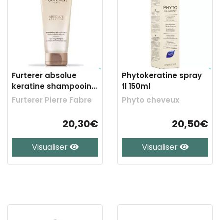
Furterer absolue
Phytokeratine spray
keratine shampooing
fl 150ml
nf 19 200ml
Furterer Pierre Fabre
Phyto cheveux
20,30€
20,50€
Visualiser
Visualiser