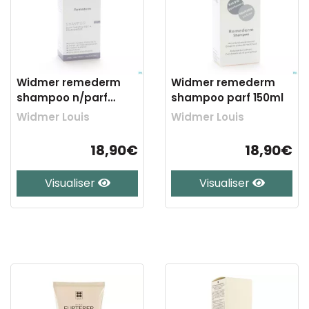
Widmer remederm
Widmer remederm
shampoo n/parf
shampoo parf 150ml
150ml
Widmer Louis
Widmer Louis
18,90€
18,90€
Visualiser
Visualiser