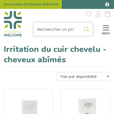
Le concept de Pharma-Welcome
MENU
Affi
Irritation du cuir chevelu -
cheveux abîmés