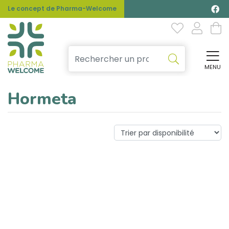
Le concept de Pharma-Welcome
MENU
Affi
Hormeta