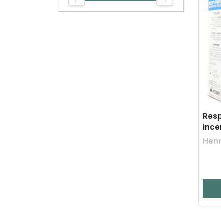
Resp
ince
Hen