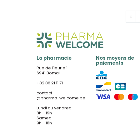
«
La pharmacie
Nos moyens de
paiements
Rue de Fleurie 1
6941 Bomal
+32 86 21 11 71
contact
@
pharma-welcome.be
Lundi au vendredi :
8h - 19h
Samedi :
9h - 18h