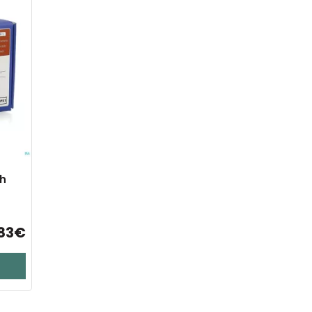
ch
,83€