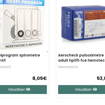
iprogram spirometre
Aerocheck pulsoximetre
ntif
adult hp011-fce henrote
rotech
Henrotech
8,05€
53
Visualiser
Visualiser